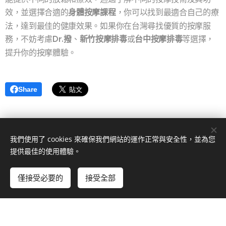
效，並選擇合適的
身體按摩課程
，你可以找到最適合自己的療
法，達到最佳的健康效果。如果你在台灣尋找優質的按摩服
務，不妨考慮
Dr.撥
、
新竹按摩排毒
或
台中按摩排毒
等選擇，
提升你的按摩體驗。
Share
我們使用了 cookies 來確保我們網站的運作正常與安全性，並為您
提供最佳的使用體驗。
© 2024 版權所有
僅接受必要的
接受全部
立即開始
免費建立您的網站！
由
Webnode
提供技術支援
Cookies